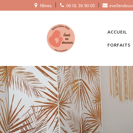
Nîmes
06 01 36 90 05
eveilendou
ACCUEIL
FORFAITS