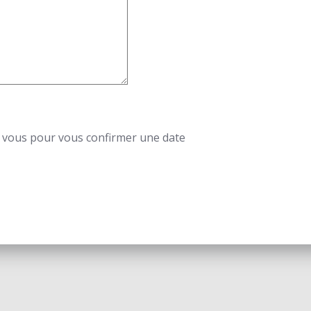
 vous pour vous confirmer une date
6 Eveil en douceur. Created for free using WordPress and
C